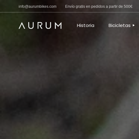
info@aurumbikes.com
Envío gratis en pedidos a partir de 500€
CARRETERA
C
GRAVEL – MAN
G
Historia
Bicicletas
F
A
R
CARRETERA
R
GRAVEL – 