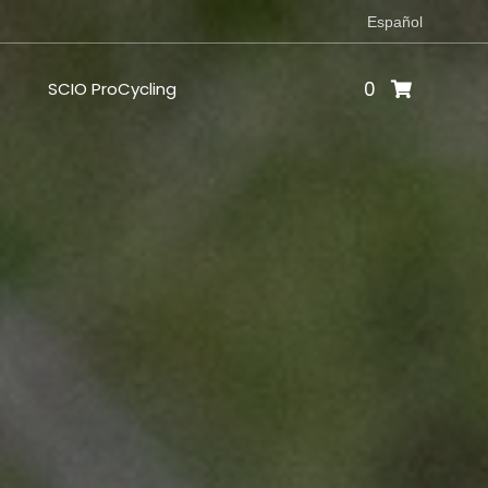
Español
0
SCIO ProCycling
O