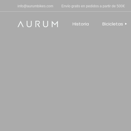
info@aurumbikes.com
Envío gratis en pedidos a partir de 500€
CARRETERA
C
GRAVEL – MAN
G
Historia
Bicicletas
F
A
R
CARRETERA
R
GRAVEL – 