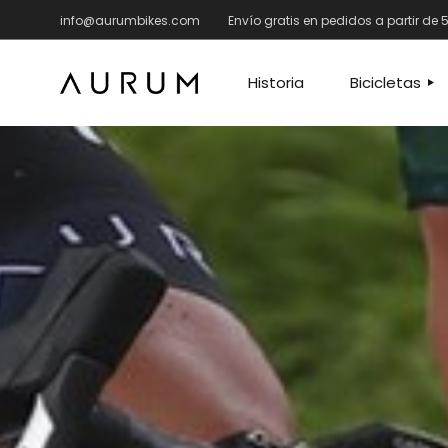
info@aurumbikes.com
Envío gratis en pedidos a partir de
CARRETERA
C
GRAVEL – MAN
G
Historia
Bicicletas
F
A
R
CARRETERA
R
GRAVEL – 