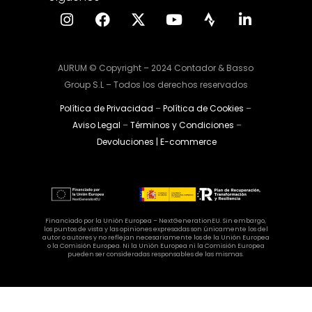
AURUM © Copyright – 2024 Contador & Basso
Group S.L – Todos los derechos reservados
Política de Privacidad
–
Política de Cookies
–
Aviso Legal
–
Términos y Condiciones
–
Devoluciones | E-commerce
Financiado por la Unión Europea – NextGenerationEU. Sin embargo,
los puntos de vista y las opiniones expresadas son únicamente los del
autor o autores y no reflejan necesariamente los de la Unión Europea
o la Comisión Europea. Ni la Unión Europea ni la Comisión Europea
pueden ser consideradas responsables de las mismas.