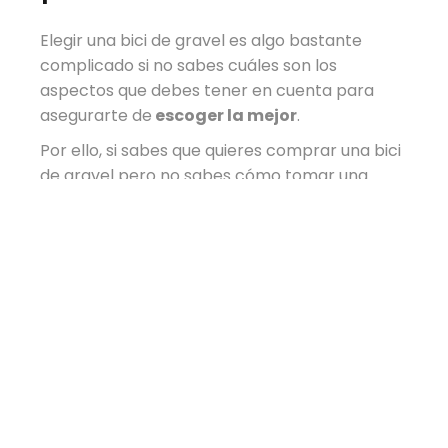
Elegir una bici de gravel es algo bastante
complicado si no sabes cuáles son los
aspectos que debes tener en cuenta para
asegurarte de
escoger la mejor
.
Por ello, si sabes que quieres comprar una bici
de gravel pero no sabes cómo tomar una
decisión, presta atención a su diseño, sus
neumáticos y su geometría. Además, hay
otros aspectos a tener en cuenta para tomar
una decisión sobre qué bici de gravel es la
mejor.
Accesorios
especiales para
gravel