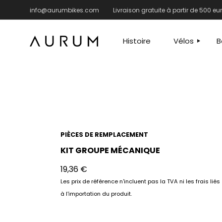
info@aurumbikes.com
Livraison gratuite à partir de 500 
ROUTE
ROU
GRAVEL – MAN
GRAV
Histoire
Vélos
B
KIT 
ACCE
PIÈC
ROUTE
R
VÊTE
GRAVEL – 
G
K
A
PIÈCES DE REMPLACEMENT
P
V
KIT GROUPE MÉCANIQUE
19,36
€
Les prix de référence n'incluent pas la TVA ni les frais liés
à l'importation du produit.