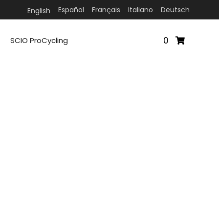
Español
Français
Italiano
Deutsch
English
0
SCIO ProCycling
M
LO
S